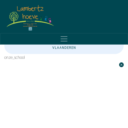
ENGAGEMENTSVEKLARING KATHOLIEK ONDERWIJS
VLAANDEREN
onze_school