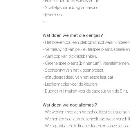
- Fuif: kinderfuif en volwassenfuif.
- Spelletjesnamiddag en -avond.
- Ijsverkoop.
- …
Wat doen we met die centjes?
- Het boekenbos: een plek op school waar kindere
- Vernieuwing van de kleuterspeelplaats: speelele
- Aankoop van picknickbanken.
- Groene speelplaats (binnentuin): veerelementen.
- Sponsoring van het kippenproject.
- afstudeercadeau van het zesde leerjaar.
- Liedjesmapjes voor de kleuters.
- Budget vrij maken voor de cadeaus van de Sint.
Wat doen we nog allemaal?
- We werken mee aan het schoolfeest dat georgani
- We nemen deel aan de schoolraad waar verschil
- We organiseren de kriebeldagen om onze school lu