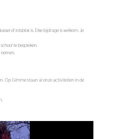
assei of rotsblok is. Elke bijdrage is welkom. Je
school te bespreken.
ch nemen.
en. Op Gimme staan al onze activiteiten in de
n.