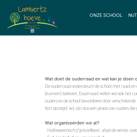
ONZE SCHOOL
NUT
Wat doet de ouderraad en wat kan je doen o
De ouderraad ondersteunt de school met raad en d
(kunnen) beleven. Daarnaast willen we ook het co
ouders en de school bevorderen door verschillende 
Kort gezegd: wij zijn dus een groep van ouders die 
Wat organiseerden we al?
- Halloweentocht/griezelfeest: altijd de eerste zat