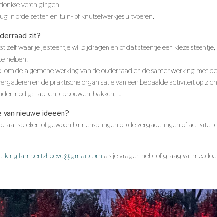
donkse verenigingen.
g in orde zetten en tuin- of knutselwerkjes uitvoeren.
uderraad zit?
t zelf waar je je steentje wil bijdragen en of dat steentje een kiezelsteentje, k
te helpen.
ool om de algemene werking van de ouderraad en de samenwerking met de 
vergaderen en de praktische organisatie van een bepaalde activiteit op zi
anden nodig: tappen, opbouwen, bakken, …
 je van nieuwe ideeën?
aad aanspreken of gewoon binnenspringen op de vergaderingen of activiteit
erking.lambertzhoeve@gmail.com
als je vragen hebt of graag wil meedoe