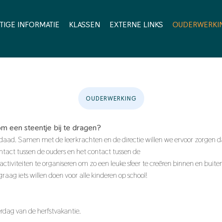
TIGE INFORMATIE
KLASSEN
EXTERNE LINKS
OUDERWERKI
OUDERWERKING
m een steentje bij te dragen?
aad. Samen met de leerkrachten en de directie willen we ervoor zorgen dat
ntact tussen de ouders en het contact tussen de
activiteiten te organiseren om zo een leuke sfeer te creëren binnen en buit
graag iets willen doen voor alle kinderen op school!
erdag van de herfstvakantie.