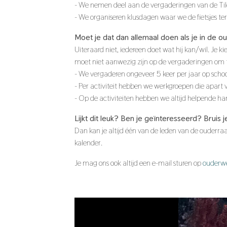
- We nemen deel aan de vergaderingen van de Til
- We organiseren klusdagen waar we de fietsjes teru
Moet je dat dan allemaal doen als je in de o
Uiteraard niet, iedereen doet wat hij kan/wil. Je kies
moet niet aanwezig zijn op de vergaderingen om 
- We vergaderen ongeveer 5 keer per jaar op sch
- Per activiteit hebben we werkgroepen die apart 
- Op de activiteiten hebben we altijd helpende h
Lijkt dit leuk? Ben je geïnteresseerd? Bruis
Dan kan je altijd één van de leden van de ouderr
kalender.
Je mag ons ook altijd een e-mail sturen op
ouderw