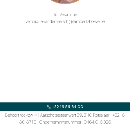
Juf Véronique
veronique.vandermersch@lambertzhoeve.be
+32 16 56 84 00
Behoort tot vzw
SECRETARIAAT@LAMBERTZHOEVE.BE
| Aarschotsesteenweg 39, 3110 Rotselaar | +32 16
80 87 10 | Ondernemingsnummer: 0464.016.326
KOUTERSTRAAT 2, 3150 TILDONK