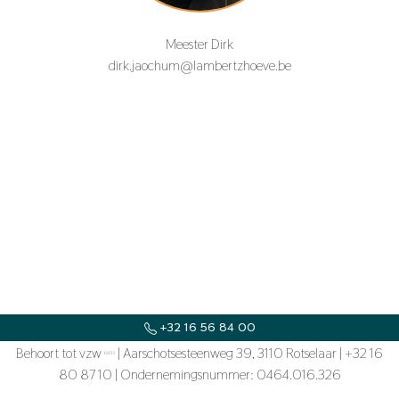
Meester Dirk
dirk.jaochum@lambertzhoeve.be
+32 16 56 84 00
Behoort tot vzw
SECRETARIAAT@LAMBERTZHOEVE.BE
| Aarschotsesteenweg 39, 3110 Rotselaar | +32 16
80 87 10 | Ondernemingsnummer: 0464.016.326
KOUTERSTRAAT 2, 3150 TILDONK