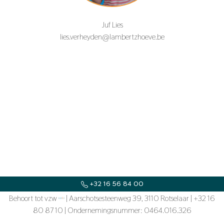
Juf Lies
lies.verheyden@lambertzhoeve.be
+32 16 56 84 00
Behoort tot vzw
SECRETARIAAT@LAMBERTZHOEVE.BE
| Aarschotsesteenweg 39, 3110 Rotselaar | +32 16
80 87 10 | Ondernemingsnummer: 0464.016.326
KOUTERSTRAAT 2, 3150 TILDONK