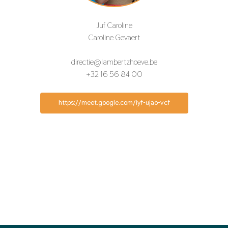
Juf Caroline
Caroline Gevaert
directie@lambertzhoeve.be
+32 16 56 84 00
https://meet.google.com/iyf-ujao-vcf