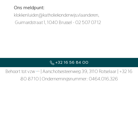
Ons meldpunt:
klokkenluider@katholiekonderwijs.vlaanderen,
Guimardstraat 1, 1040 Brussel - 02 507 07 12
+32 16 56 84 00
Behoort tot vzw
SECRETARIAAT@LAMBERTZHOEVE.BE
| Aarschotsesteenweg 39, 3110 Rotselaar | +32 16
80 87 10 | Ondernemingsnummer: 0464.016.326
KOUTERSTRAAT 2, 3150 TILDONK