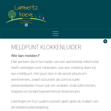
MELDPUNT KLOKKENLUIDER
Wie kan melden?
Elke persoon die in het kader van een werkrelatie informatie
heeft verkregen over inbreuken, kan een melding doen bij
een meldpunt. Het gaat dan in de eerste plaats om
werknemers, zowel statutaire als contractuele
personeelsleden maar ook om anderen zoals sollicitanten,
stagiairs en (onder)aannemers en leveranciers.
Leerlingen en hun ouders kunnen geen gebruik maken van
de klokkenluidersregeling.